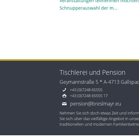
Veranstaltungen teilnehmen möchten, 
Schnupperauswahl der m...
Tischlerei und Pension
Geymannstraße 5 * A-4713 Gallspa
+43 (0)7248 65555
+43 (0)7248 65555 17
pension@breslmayr.eu
Nehmen Sie sich doch etwas Zeit und infor
Sie sich über das vielfältige Angebot in uns
traditionellen und modernen Familienbetrie