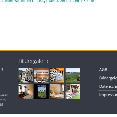
stellen wir Ihnen mit folgender Übersicht eine kleine
Bildergalerie
ch
AGB
Bildergale
Datensch
Impress
mieren
erem
b!