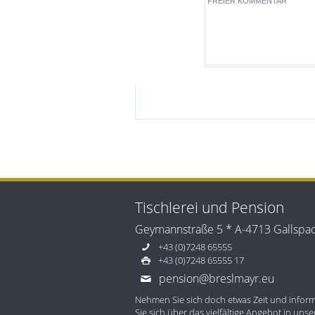
FREIER KOMMENTAR
Tischlerei und Pension
Geymannstraße 5 * A-4713 Gallspa
+43 (0)7248 65555
+43 (0)7248 65555 17
pension@breslmayr.eu
Nehmen Sie sich doch etwas Zeit und infor
Sie sich über das vielfältige Angebot in uns