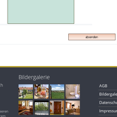
Bildergalerie
ch
AGB
Bildergale
Datensch
Impress
mieren
erem