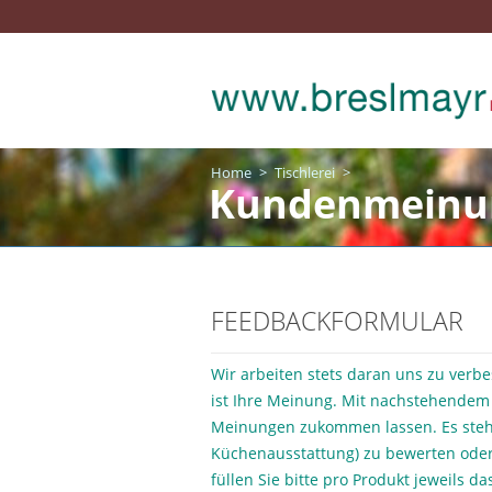
Home
>
Tischlerei
>
Kundenmeinu
FEEDBACKFORMULAR
Wir arbeiten stets daran uns zu verbe
ist Ihre Meinung. Mit nachstehendem
Meinungen zukommen lassen. Es steht
Küchenausstattung) zu bewerten oder
füllen Sie bitte pro Produkt jeweils d