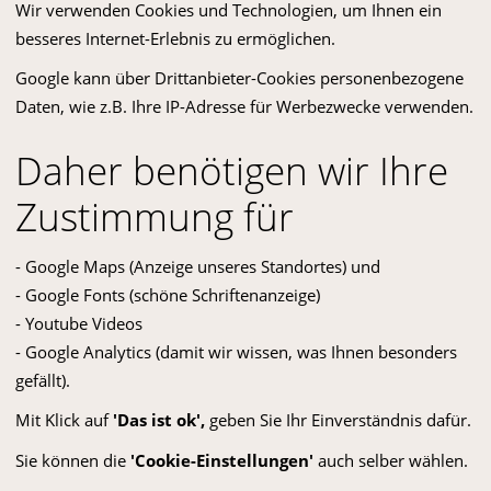
Nehmen Sie sich doch etwas Zeit und informieren Sie sich über das
Wir verwenden Cookies und Technologien, um Ihnen ein
vielfältige Angebot in unserem traditionellen und modernen
besseres Internet-Erlebnis zu ermöglichen.
Familienbetrieb!
Bildergalerie
Google kann über Drittanbieter-Cookies personenbezogene
Daten, wie z.B. Ihre IP-Adresse für Werbezwecke verwenden.
Daher benötigen wir Ihre
Zustimmung für
- Google Maps (Anzeige unseres Standortes) und
- Google Fonts (schöne Schriftenanzeige)
AGB
- Youtube Videos
Bildergalerie
- Google Analytics (damit wir wissen, was Ihnen besonders
Datenschutz
gefällt).
Impressum
Mit Klick auf
'Das ist ok',
geben Sie Ihr Einverständnis dafür.
Sie können die
'Cookie-Einstellungen'
auch selber wählen.