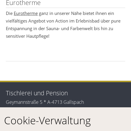
Eurotherme
Die
Eurotherme
ganz in unserer Nähe bietet ihnen ein
vielfältiges Angebot von Action im Erlebnisbad über pure
Entspannung in der Sauna- und Farbenwelt bis hin zu
sensitiver Hautpflege!
Tischlerei und Pension
Geymannstraße 5 * A-4713 Gallspach
+43 (0)7248 65555
+43 (0)7248 65555 17
Cookie-Verwaltung
pension@breslmayr.eu