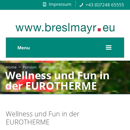
Impressum
+43 (0)7248 65555
Menu
Home
>
Pension
>
Umgebung
>
Wellness und Fun in
der EUROTHERME
Wellness und Fun in der
EUROTHERME