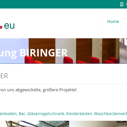
Home
tung BIRINGER
GER
 von uns abgewickelte, größere Projekte!
enboden, Bar, Gläserregalschrank, Kleiderkästen, Waschbeckenver